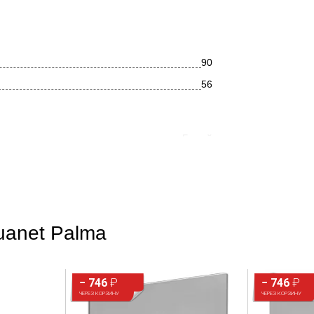
90
56
Белый
Прямоугольная
Современный
Глянцевое
uanet Palma
Акрил
Боковое
− 746
₽
− 746
₽
ЧЕРЕЗ КОРЗИНУ
ЧЕРЕЗ КОРЗИНУ
Нет