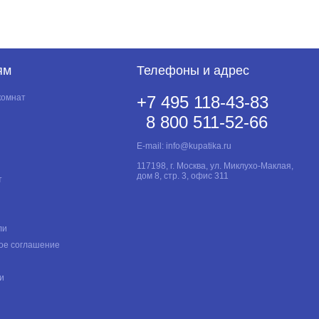
ям
Телефоны и адрес
комнат
+7 495 118-43-83
8 800 511-52-66
E-mail:
info@kupatika.ru
117198, г. Москва, ул. Миклухо-Маклая,
дом 8, стр. 3, офис 311
т
ли
ое соглашение
и