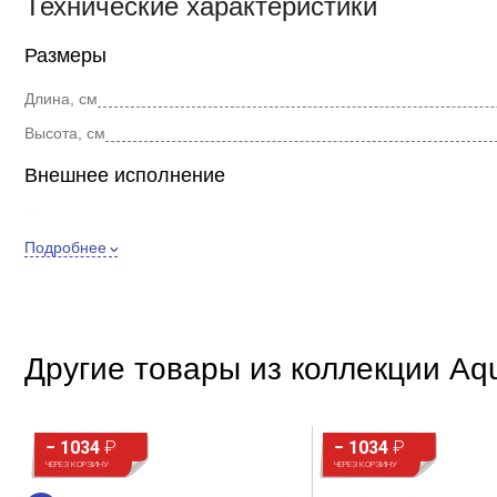
Технические характеристики
Размеры
Длина, см
Высота, см
Внешнее исполнение
Цвет
Подробнее
Форма
Стиль
Покрытие
Другие товары из коллекции Aq
Дополнительно
Материал
Расположение
− 1034
₽
− 1034
₽
ЧЕРЕЗ КОРЗИНУ
ЧЕРЕЗ КОРЗИНУ
Регулировка высоты