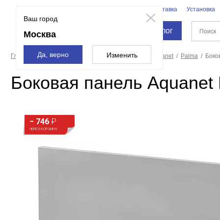
Бренды
Доставка
Установка
Москва
Ваш город
Каталог
Москва
Да, верно
Изменить
Главная страница
Ванны
Экраны для ванн
Aquanet
Palma
Боко
Боковая панель Aquanet 
− 746
₽
ЧЕРЕЗ КОРЗИНУ