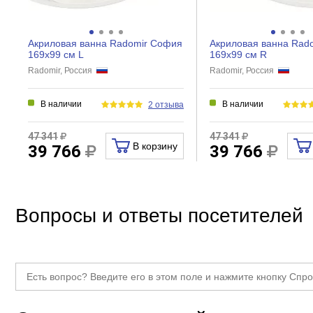
Акриловая ванна Radomir София
Акриловая ванна Rad
169х99 см L
169х99 см R
Radomir, Россия
Radomir, Россия
В наличии
В наличии
2 отзыва
47 341
47 341
В корзину
39 766
39 766
Вопросы и ответы посетителей