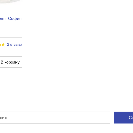
omir София
2 отзыва
В корзину
С