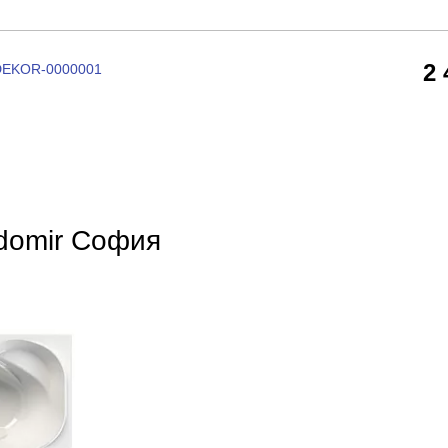
2
 DEKOR-0000001
domir София