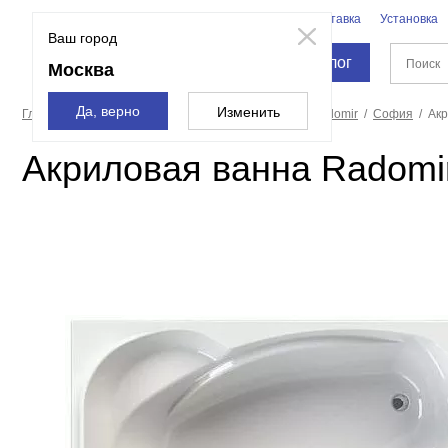
Бренды
Доставка
Установка
Москва
Ваш город
Каталог
Москва
Да, верно
Изменить
Главная страница
Ванны
Акриловые ванны
Radomir
София
Акр
Акриловая ванна Radomi