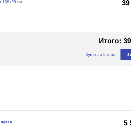
39
 169х99 см L
Итого:
39
Купить в 1 клик
В 
5
 левая