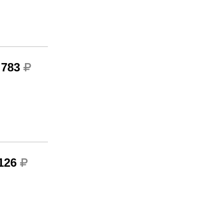
 783
 126