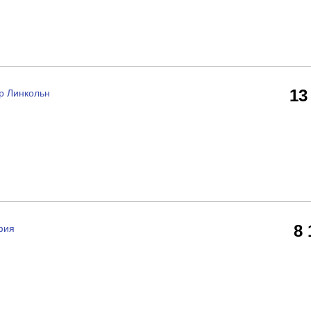
13
р Линкольн
8
фия