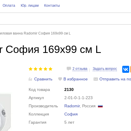
Оплата
Юр. лицам
Контакты
иловая ванна Radomir София 169х99 см L
r София 169х99 см L
2 отзыва
Задать вопрос
Сравнить
В избранное
Отправить на по
Код товара
2130
Артикул
2-01-0-1-1-223
Производитель
Radomir
, Россия
Коллекция
София
Гарантия
5 лет