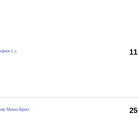
11
офия L с
25
мир Мини-Бриз