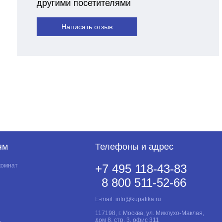
другими посетителями
Написать отзыв
ям
Телефоны и адрес
комнат
+7 495 118-43-83
8 800 511-52-66
E-mail:
info@kupatika.ru
117198, г. Москва, ул. Миклухо-Маклая,
дом 8, стр. 3, офис 311