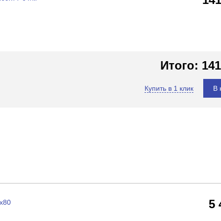
Итого:
141
Купить в 1 клик
В 
5
х80