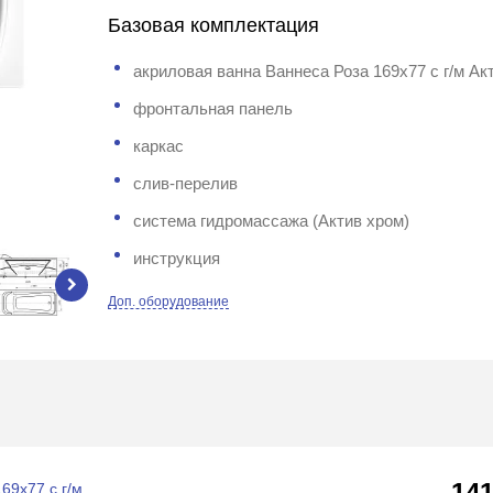
Базовая комплектация
акриловая ванна Ваннеса Роза 169х77 с г/м Ак
фронтальная панель
каркас
слив-перелив
система гидромассажа (Актив хром)
инструкция
Доп. оборудование
14
69х77 с г/м