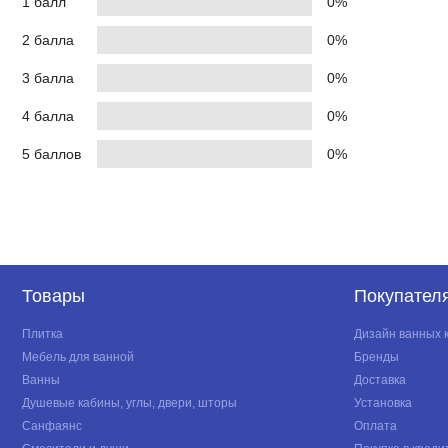
1 балл
0%
2 балла
0%
3 балла
0%
4 балла
0%
5 баллов
0%
Товары
Покупател
Плитка
Дизайн ванных 
Мебель для ванной
Бренды
Ванны
Доставка
Душевые кабины, углы, двери, шторы
Установка
Санфаянс
Оплата