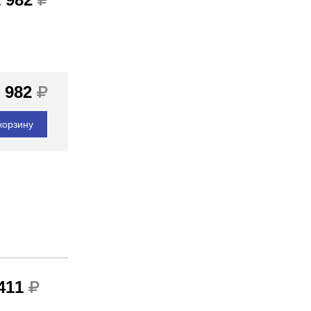
 982
корзину
 411