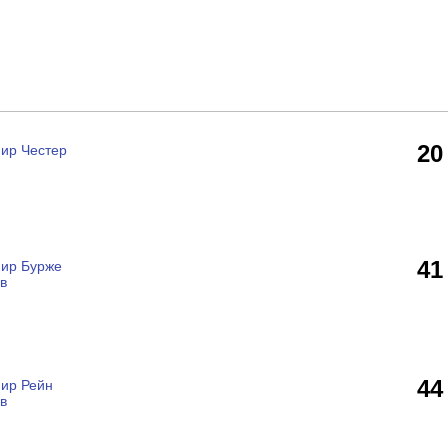
20
ир Честер
41
мир Бурже
в
44
мир Рейн
в