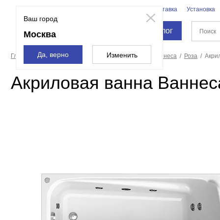
Бренды
Доставка
Установка
Москва
Ваш город
Каталог
Москва
Да, верно
Изменить
Главная страница
Ванны
Акриловые ванны
Ваннеса
Роза
Акрил
Акриловая ванна Ваннеса