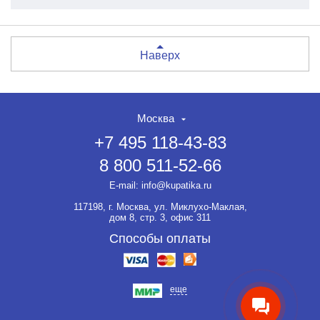
Наверх
Москва
+7 495 118-43-83
8 800 511-52-66
НЕТ СКИДКИ НА ТОВАР?!
ОФОРМЛЯЙТЕ ЗАКАЗ И
E-mail:
info@kupatika.ru
ВЫ ПОЛУЧИТЕ ЕЁ ДО 20%
117198, г. Москва, ул. Миклухо-Маклая,
Если товар не участвует ни в
дом 8, стр. 3, офис 311
какой акции, оформляйте
заказ и мы предоставим на
Способы оплаты
него скидку до 20%.
еще