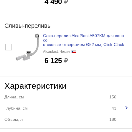
4 490
Сливы-переливы
Слив-перелив AlcaPlast A507KM для ванн
со
стоковым отверстием Ø52 мм, Click-Clack
Alcaplast, Чехия
6 125
Характеристики
Длина, см
150
Глубина, см
43
Объем, л
180