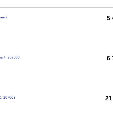
5
ерный
6
рый, 207008
21
0, 207009