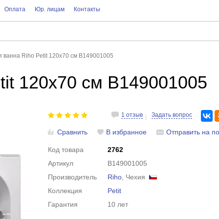
Оплата
Юр. лицам
Контакты
 ванна Riho Petit 120x70 см B149001005
tit 120x70 см B149001005
1 отзыв
Задать вопрос
Сравнить
В избранное
Отправить на по
Код товара
2762
Артикул
B149001005
Производитель
Riho
, Чехия
Коллекция
Petit
Гарантия
10 лет