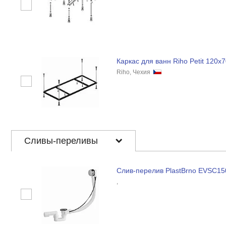
Каркас для ванн Riho Petit 120x
Riho, Чехия
Сливы-переливы
Слив-перелив PlastBrno EVSC15
,