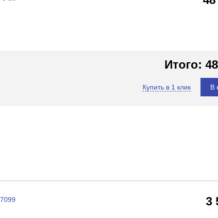
Итого:
48
Купить в 1 клик
В 
3
07099