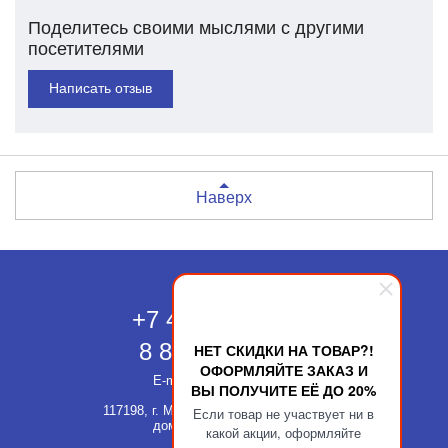
Поделитесь своими мыслями с другими
посетителями
Написать отзыв
Наверх
Москва
+7 495 118-43-83
8 800 511-52-66
НЕТ СКИДКИ НА ТОВАР?!
ОФОРМЛЯЙТЕ ЗАКАЗ И
E-mail:
info@kupatika.ru
ВЫ ПОЛУЧИТЕ ЕЁ ДО 20%
117198, г. Москва, ул. Миклухо-Маклая,
Если товар не участвует ни в
дом 8, стр. 3, офис 311
какой акции, оформляйте