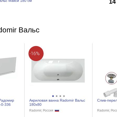
14
альс Макси 180 см
domir Вальс
-16%
Радомир
Акриловая ванна Radomir Вальс
Слив-перел
-0-336
180х80
Radomir, Россия
Radomir, Ро