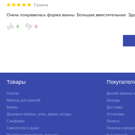
Галина
Очень понравилась форма ванны. Большая,вместительная. Здо
0
0
Товары
Покупател
Плитка
Дизайн ванных 
Мебель для ванной
Бренды
Ванны
Доставка
Душевые кабины, углы, двери, шторы
Установка
Санфаянс
Оплата
Смесители и души
Покупка в креди