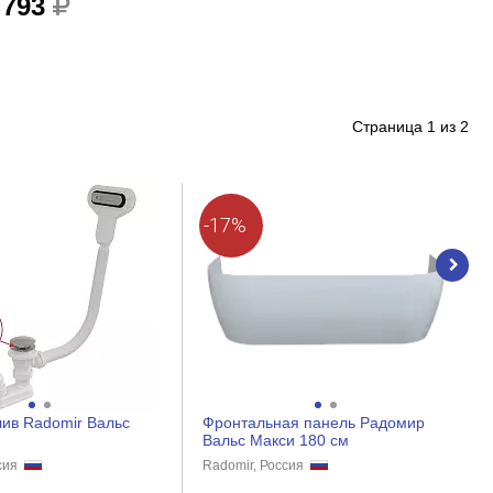
 793
Страница
1
из
2
-17%
ив Radomir Вальс
Фронтальная панель Радомир
Вальс Макси 180 см
ссия
Radomir, Россия