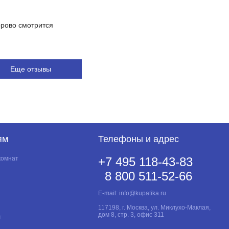
рово смотрится
Еще отзывы
ям
Телефоны и адрес
комнат
+7 495 118-43-83
8 800 511-52-66
E-mail:
info@kupatika.ru
117198, г. Москва, ул. Миклухо-Маклая,
дом 8, стр. 3, офис 311
т