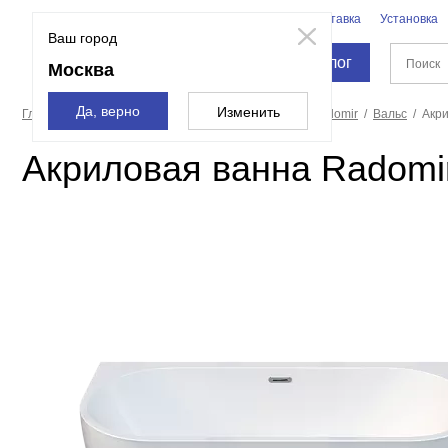
Бренды
Доставка
Установка
Москва
Ваш город
Каталог
Москва
Да, верно
Изменить
Главная страница
Ванны
Акриловые ванны
Radomir
Вальс
Акри
Акриловая ванна Radomir