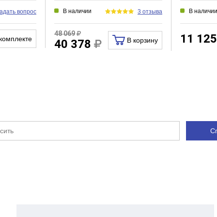
В наличии
В наличи
адать вопрос
3 отзыва
48 069
11 12
комплекте
В корзину
40 378
С