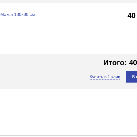
40
 Макси 180х80 см
Итого:
40
Купить в 1 клик
В 