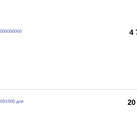
4
3000000000
20
0001000 для