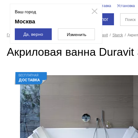
Бренды
Доставка
Установка
Москва
Ваш город
Каталог
Москва
Да, верно
Изменить
Главная страница
Ванны
Акриловые ванны
Duravit
Starck
Акрил
Акриловая ванна Duravit 
БЕСПЛАТНАЯ
ДОСТАВКА