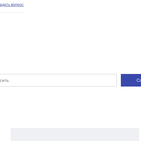
адать вопрос
С