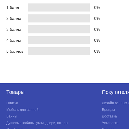
1 балл
0%
2 балла
0%
3 балла
0%
4 балла
0%
5 баллов
0%
Товары
Покупател
Плитка
Дизайн ванных 
Мебель для ванной
Бренды
Ванны
Доставка
Душевые кабины, углы, двери, шторы
Установка