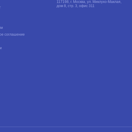
117198, г. Москва, ул. Миклухо-Маклая,
дом 8, стр. 3, офис 311
т
ли
ое соглашение
и