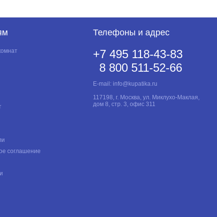
ям
Телефоны и адрес
комнат
+7 495 118-43-83
8 800 511-52-66
E-mail:
info@kupatika.ru
117198, г. Москва, ул. Миклухо-Маклая,
дом 8, стр. 3, офис 311
т
ли
ое соглашение
и