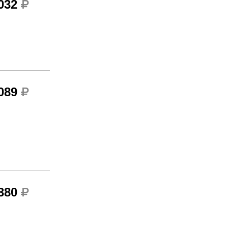
 032
 089
 380