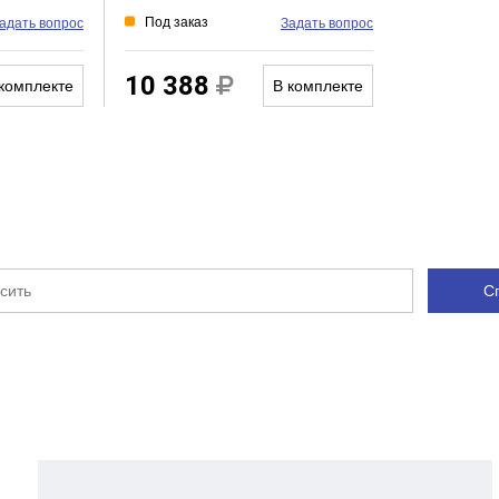
Под заказ
адать вопрос
Задать вопрос
10 388
комплекте
В комплекте
С