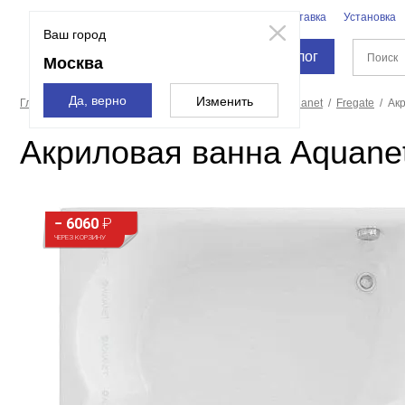
Бренды
Доставка
Установка
Москва
Ваш город
Каталог
Москва
Да, верно
Изменить
Главная страница
Ванны
Акриловые ванны
Aquanet
Fregate
Акр
Акриловая ванна Aquanet
− 6060
₽
ЧЕРЕЗ КОРЗИНУ