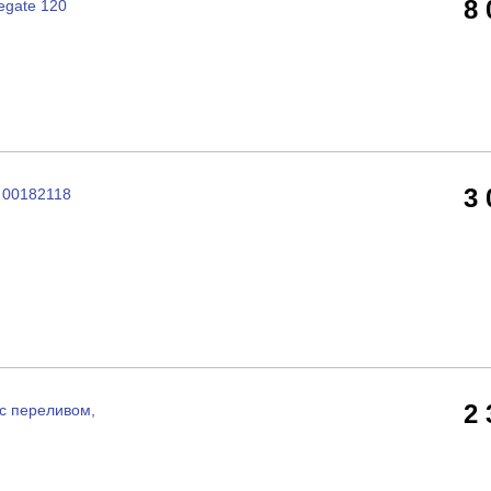
8
egate 120
3
 00182118
2
с переливом,