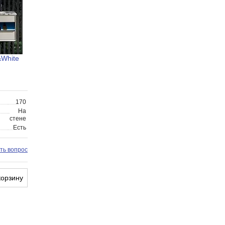
&White
170
На
стене
Есть
ть вопрос
корзину