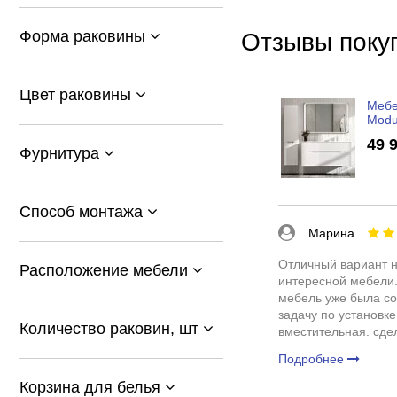
Форма раковины
Отзывы поку
Цвет раковины
Мебе
Modu
49 
Фурнитура
Способ монтажа
Марина
Отличный вариант н
Расположение мебели
интересной мебели.
мебель уже была со
задачу по установке
Количество раковин, шт
вместительная. сде
раковина ровная, бе
Подробнее
Пользоваться удобн
Корзина для белья