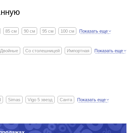
анную
Показать еще
85 см
90 см
95 см
100 см
Показать еще
Двойные
Со столешницей
Импортная
Показать еще
l
Simas
Vigo 5 звезд
Санта
спродажах