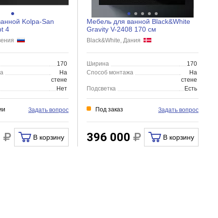
анной Kolpa-San
Мебель для ванной Black&White
t 4
Gravity V-2408 170 см
овения
Black&White, Дания
170
Ширина
170
жа
На
Способ монтажа
На
стене
стене
Нет
Подсветка
Есть
ии
Под заказ
Задать вопрос
Задать вопрос
7
396 000
В корзину
В корзину