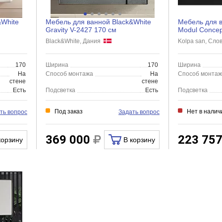
&White
Мебель для ванной Black&White
Мебель для в
Gravity V-2427 170 см
Modul Concep
Black&White, Дания
Kolpa san, Сл
170
Ширина
170
Ширина
На
Способ монтажа
На
Способ монта
стене
стене
Есть
Подсветка
Есть
Подсветка
Под заказ
Нет в налич
ть вопрос
Задать вопрос
369 000
223 75
корзину
В корзину