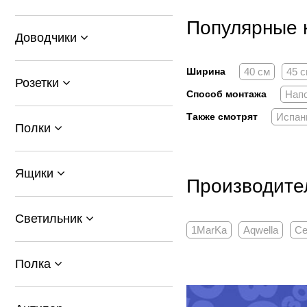
Популярные 
Доводчики
Ширина
40 см
45 
Розетки
Способ монтажа
Нап
Также смотрят
Испан
Полки
Ящики
Производите
Светильник
1MarKa
Aqwella
Ce
Полка