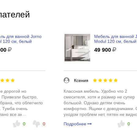
пателей
ль для ванной Jorno
Мебель для ванной 
l 120 см, белый
Modul 120 см, белый
900
49 900
Ксения
е дорогой но
Классная мебель. Удобно что 2
 Привезли быстро,
смесителя, хотя и размер не супер
брана, что облегчило
большой. Однако детям очень
. Тумба очень
комфортно. Ящики с доводчиками. 
лано все аккуратно,
уходом проблем нет, пятен не видно
з скосов.
0
0
Подробнее
0
о.