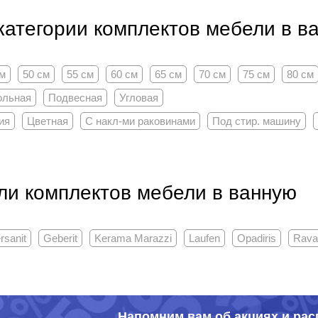
категории комплектов мебели в в
см
50 см
55 см
60 см
65 см
70 см
75 см
80 см
ольная
Подвесная
Угловая
ия
Цветная
С накл-ми раковинами
Под стир. машину
ли комплектов мебели в ванную
rsanit
Geberit
Kerama Marazzi
Laufen
Opadiris
Rava
Напомним вам об акциях и ра