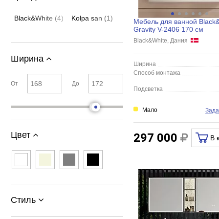
Black&White (4)
Kolpa san (1)
Мебель для ванной Black
Gravity V-2406 170 см
Black&White, Дания
Ширина
Ширина
Способ монтажа
От
До
Подсветка
Мало
Зада
Цвет
297 000
В 
Стиль