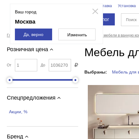
Бренды
Доставка
Установка
Москва
Ваш город
Каталог
Москва
Да, верно
Изменить
Главная страница
Мебель для ванной
Комплекты мебели в ванную ко
Мебель дл
Розничная цена
От
До
Выбраны:
Мебель для 
Спецпредложения
Акции, %
Бренд