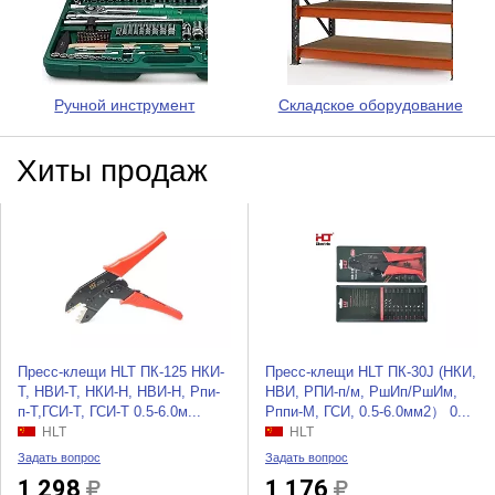
Ручной инструмент
Складское оборудование
Хиты продаж
Пресс-клещи HLT ПК-125 НКИ-
Пресс-клещи HLT ПК-30J (НКИ,
Т, НВИ-Т, НКИ-Н, НВИ-Н, Рпи-
НВИ, РПИ-п/м, РшИп/РшИм,
п-Т,ГСИ-Т, ГСИ-Т 0.5-6.0м...
Рппи-М, ГСИ, 0.5-6.0мм2） 0...
HLT
HLT
Задать вопрос
Задать вопрос
1 298
1 176