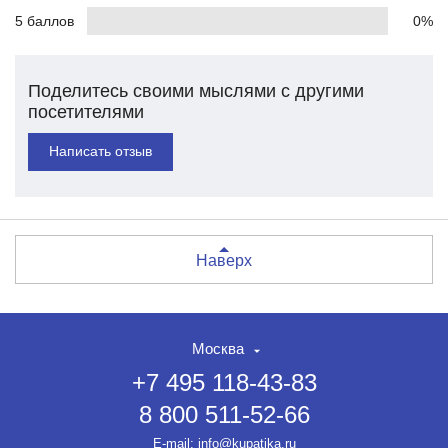
5 баллов
0%
Поделитесь своими мыслями с другими
посетителями
Написать отзыв
Наверх
Москва
+7 495 118-43-83
8 800 511-52-66
НЕТ СКИДКИ НА ТОВАР?!
ОФОРМЛЯЙТЕ ЗАКАЗ И
E-mail:
info@kupatika.ru