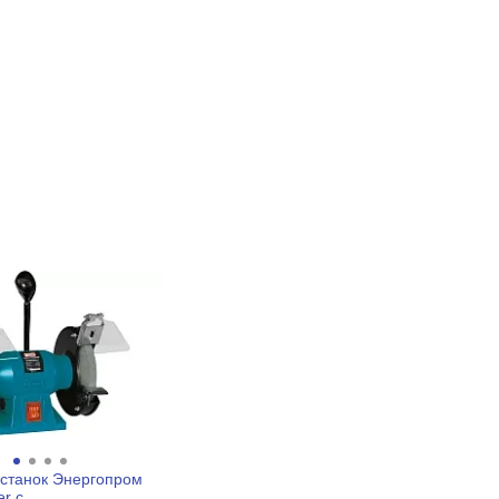
станок Энергопром
r с