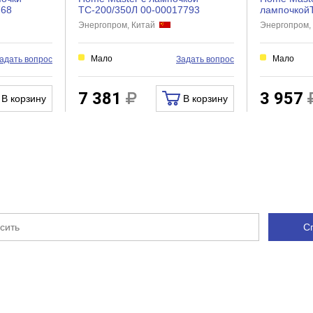
1
768
ТС-200/350Л 00-00017793
лампочкой
Энергопром, Китай
Энергопром,
для цепей
Мало
Мало
адать вопрос
Задать вопрос
2
7 381
3 957
В корзину
В корзину
295х170х220
Бытовой
С