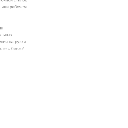
е или рабочем
ин
ильных
ния нагрузки
оте с бензо/
стол,
кировка от
ой контакт и