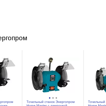
10
100
100
3.2
ергопром
нет
нет
нет
нет
нет
да
ергопром
Точильный станок Энергопром
Точильный 
почки
Home Master с лампочкой
Home Maste