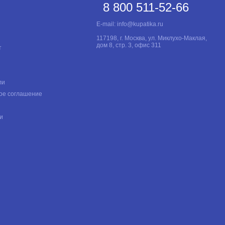
8 800 511-52-66
E-mail:
info@kupatika.ru
117198, г. Москва, ул. Миклухо-Маклая,
дом 8, стр. 3, офис 311
т
ли
ое соглашение
и