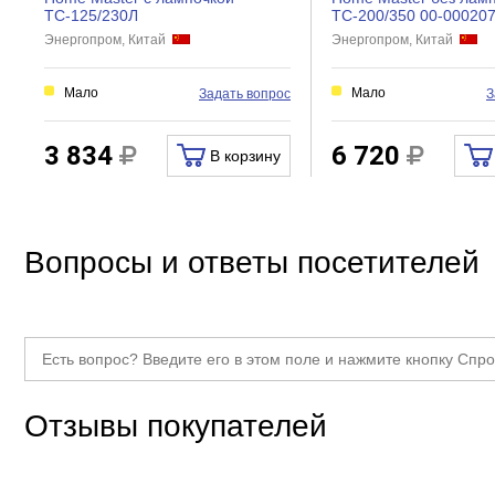
Количество дисков в комплекте, шт
ТС-125/230Л
ТС-200/350 00-00020
Энергопром, Китай
Энергопром, Китай
Тип точильного станка
Прочие
Мало
Мало
Задать вопрос
З
Вес нетто, кг
3 834
6 720
В корзину
Габариты без упаковки, мм
Класс товара
Вопросы и ответы посетителей
Отзывы покупателей