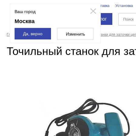
Бренды
Доставка
Установка
Москва
Ваш город
Каталог
Москва
Да, верно
Изменить
Главная страница
Станки
Точильные станки
Станки для заточки це
Точильный станок для з