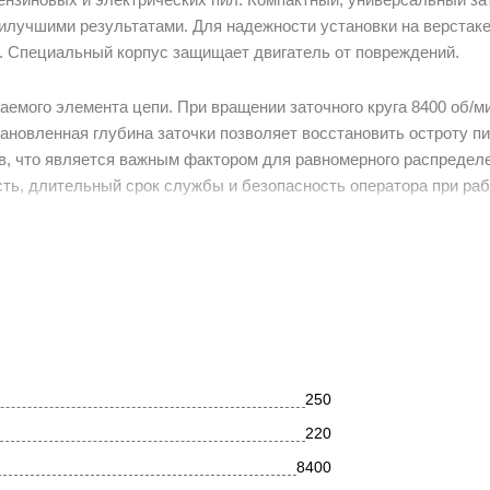
аилучшими результатами. Для надежности установки на верстак
. Специальный корпус защищает двигатель от повреждений.
емого элемента цепи. При вращении заточного круга 8400 об/м
тановленная глубина заточки позволяет восстановить остроту п
в, что является важным фактором для равномерного распределе
сть, длительный срок службы и безопасность оператора при раб
качества работы предусмотрено поворотное основание/рабочий 
 минимальная вибрация двигателя. Для защиты оператора - бло
 закрывающий большую часть абразивного круга, исключает прям
250
220
8400