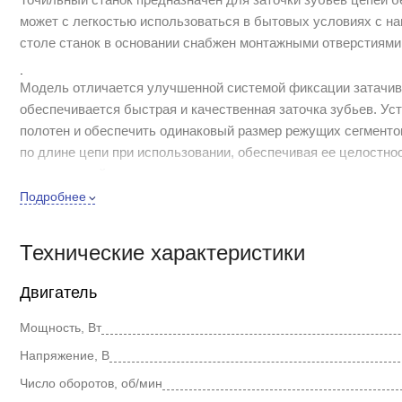
может с легкостью использоваться в бытовых условиях с н
столе станок в основании снабжен монтажными отверстиями
.
Модель отличается улучшенной системой фиксации затачива
обеспечивается быстрая и качественная заточка зубьев. Ус
полотен и обеспечить одинаковый размер режущих сегменто
по длине цепи при использовании, обеспечивая ее целостно
электропилой.
Подробнее
.
Конструкцией точильного станка для удобства и повышения 
изменяемая фиксация положения зажимного приспособления,
Технические характеристики
случайного включения, защита от попадания капель, кожух,
обеспечивает надежность его крепления во время работы.
Двигатель
Мощность, Вт
Напряжение, В
Число оборотов, об/мин