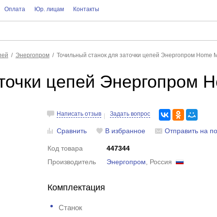
Оплата
Юр. лицам
Контакты
пей
Энергопром
Точильный станок для заточки цепей Энергопром Home M
аточки цепей Энергопром 
Написать отзыв
Задать вопрос
Сравнить
В избранное
Отправить на по
Код товара
447344
Производитель
Энергопром
, Россия
Комплектация
Станок