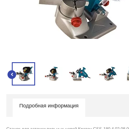
Подробная информация
Станок для заточки пильных цепей Кратон CSS-180 4 02 08 0