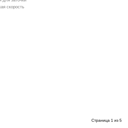
кая скорость
Страница
1
из
5