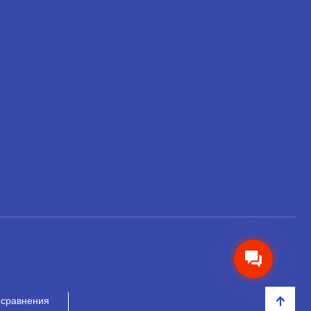
НЕТ СКИДКИ НА ТОВАР?!
ОФОРМЛЯЙТЕ ЗАКАЗ И ВЫ
ПОЛУЧИТЕ ЕЁ ДО 20%
Если товар не участвует ни в какой
акции, оформляйте заказ и мы
предоставим на него скидку до
20%.
 сравнения