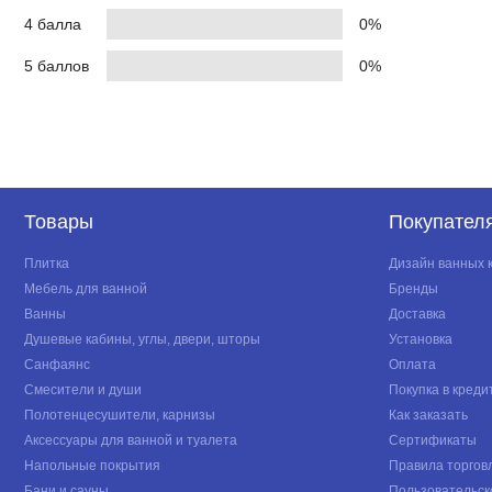
4 балла
0%
5 баллов
0%
Товары
Покупател
Плитка
Дизайн ванных 
Мебель для ванной
Бренды
Ванны
Доставка
Душевые кабины, углы, двери, шторы
Установка
Санфаянс
Оплата
Смесители и души
Покупка в креди
Полотенцесушители, карнизы
Как заказать
Аксессуары для ванной и туалета
Сертификаты
Напольные покрытия
Правила торгов
Бани и сауны
Пользовательск