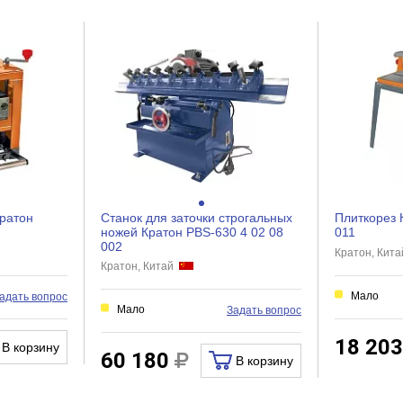
да
нет
нет
нет
нет
нет
35
ратон
Станок для заточки строгальных
Плиткорез 
ножей Кратон PBS-630 4 02 08
011
002
Кратон, Кит
Кратон, Китай
1
Мало
адать вопрос
для цепей
Мало
Задать вопрос
18 20
В корзину
60 180
В корзину
2.2
425х175х210