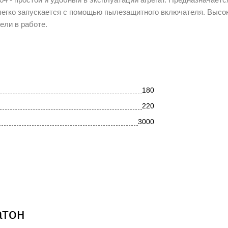
о легко запускается с помощью пылезащитного включателя. Высо
ели в работе.
180
220
3000
10
100
100
3.2
атон