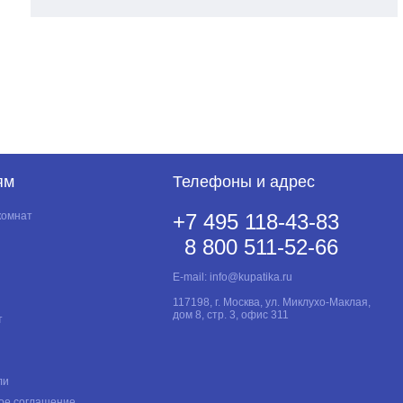
ям
Телефоны и адрес
комнат
+7 495 118-43-83
8 800 511-52-66
E-mail:
info@kupatika.ru
117198, г. Москва, ул. Миклухо-Маклая,
дом 8, стр. 3, офис 311
т
ли
ое соглашение