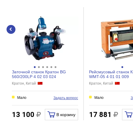
Наличие защитного экрана
Подсветка
С гравером
С пылесосом
С тихоходным кругом (мокрая заточка/шлифование)
Со стойкой
Угол поворота стола, град
Заточной станок Кратон BG
Рейсмусовый станок К
560/200LP 4 02 03 024
WMT-05 4 01 01 009
Особенности
Кратон, Китай
Кратон, Китай
Количество дисков в комплекте, шт
Мало
Мало
Задать вопрос
З
Тип точильного станка
Прочие
13 100
17 881
В корзину
Вес нетто, кг
Габариты без упаковки, мм