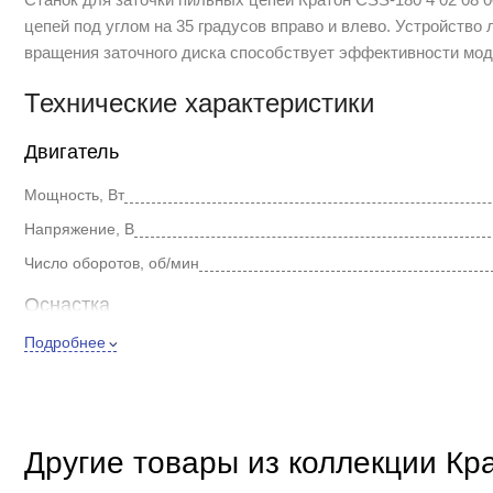
цепей под углом на 35 градусов вправо и влево. Устройств
вращения заточного диска способствует эффективности мод
Технические характеристики
Двигатель
Мощность, Вт
Напряжение, В
Число оборотов, об/мин
Оснастка
Подробнее
Посадочный диаметр, мм
Диаметр диска, мм
Размер заточного круга, мм
Толщина круга, мм
Другие товары из коллекции Кр
Функции