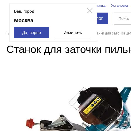
Бренды
Доставка
Установка
Москва
Ваш город
Каталог
Москва
Да, верно
Изменить
Главная страница
Станки
Точильные станки
Станки для заточки це
Станок для заточки пиль