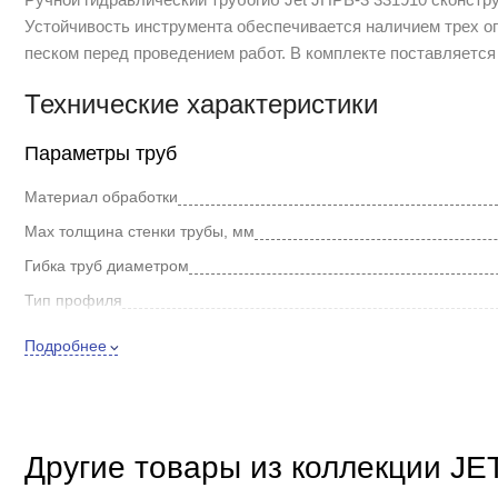
Устойчивость инструмента обеспечивается наличием трех о
песком перед проведением работ. В комплекте поставляется
Технические характеристики
Параметры труб
Материал обработки
Max толщина стенки трубы, мм
Гибка труб диаметром
Тип профиля
Особенности
Подробнее
Тип привода
Max усилие на штоке, кг
Max ход штока, мм
Другие товары из коллекции JE
Прочие