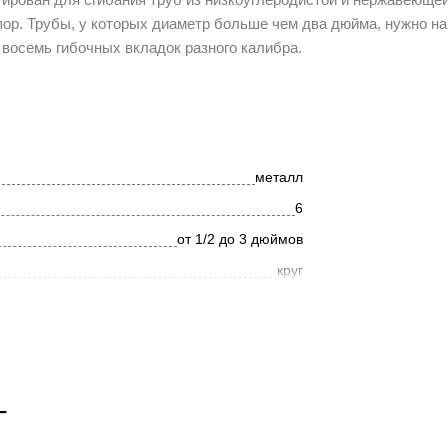
пор. Трубы, у которых диаметр больше чем два дюйма, нужно н
 восемь гибочных вкладок разного калибра.
металл
6
от 1/2 до 3 дюймов
круг
ручной
19600
320
T