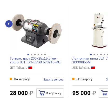
Вес нетто, кг
Точило, диск 200х25х15.8 мм,
Ленточная пила JET 
230 В JET IBG-8VSB 578218-RU
10000855M
JET, Тайвань
JET, Тайвань
По запросу
По запросу
Задать вопрос
З
28 000
95 000
В корзину