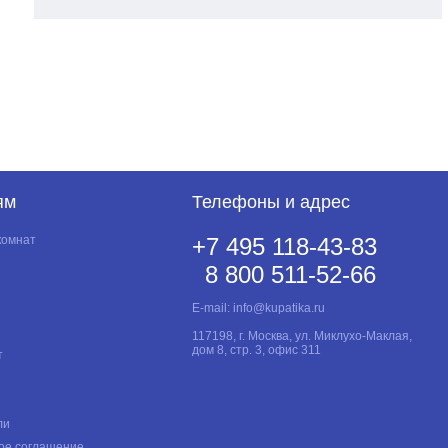
ям
Телефоны и адрес
комнат
+7 495 118-43-83
8 800 511-52-66
E-mail:
info@kupatika.ru
117198, г. Москва, ул. Миклухо-Маклая,
дом 8, стр. 3, офис 311
т
ли
ое соглашение