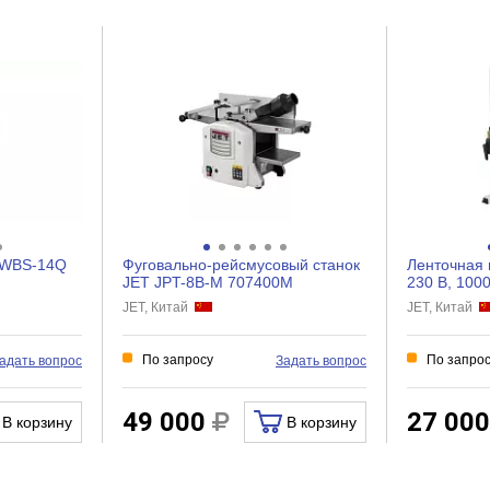
118
JWBS-14Q
Фуговально-рейсмусовый станок
Ленточная 
JET JPT-8B-M 707400M
230 В, 100
JET, Китай
JET, Китай
По запросу
По запро
адать вопрос
Задать вопрос
49 000
27 00
В корзину
В корзину