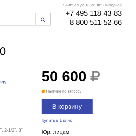
пн–пт, с 9 до 18; сб, вс: - выходной
+7 495 118-43-83
8 800 511-52-66
10
50 600
чту
Наличие по запросу
В корзину
Купить в 1 клик
, 2-1/2'', 3''
Юр. лицам