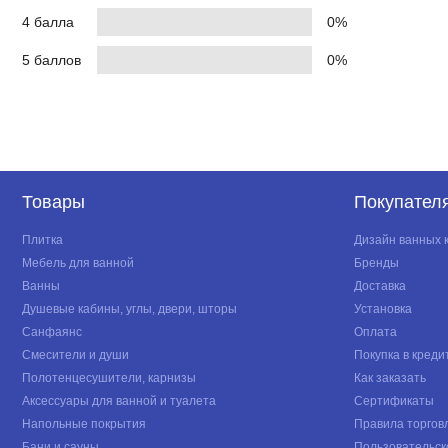
4 балла
0%
5 баллов
0%
Товары
Покупател
Плитка
Дизайн ванных 
Мебель для ванной
Бренды
Ванны
Доставка
Душевые кабины, углы, двери, шторы
Установка
Санфаянс
Оплата
Смесители и души
Покупка в креди
Полотенцесушители, карнизы
Как заказать
Аксессуары для ванной и туалета
Сертификаты
Напольные покрытия
Правила торгов
Бани и сауны
Пользовательск