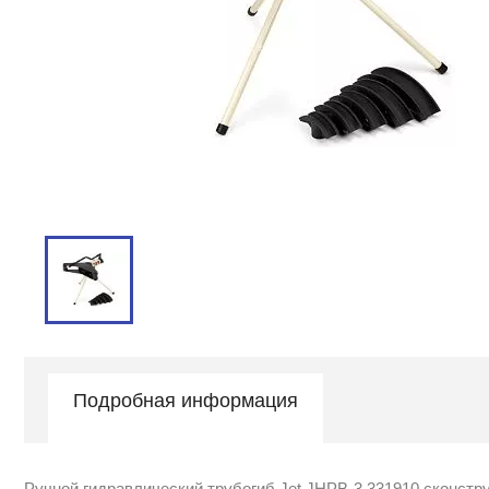
Подробная информация
Ручной гидравлический трубогиб Jet JHPB-3 331910 сконстр