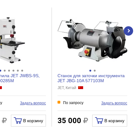
пила JET JWBS-9S,
Станок для заточки инструмента
00285M
JET JBG-10A 577103M
JET, Китай
су
По запросу
Задать вопрос
Задать вопрос
0
35 000
В корзину
В корзину