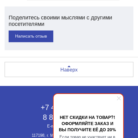
Поделитесь своими мыслями с другими
посетителями
Написать отзыв
Наверх
Москва
+7 495 118-43-83
8 800 511-52-66
НЕТ СКИДКИ НА ТОВАР?!
ОФОРМЛЯЙТЕ ЗАКАЗ И
E-mail:
info@kupatika.ru
ВЫ ПОЛУЧИТЕ ЕЁ ДО 20%
117198, г. Москва, ул. Миклухо-Маклая,
Если товар не участвует ни в