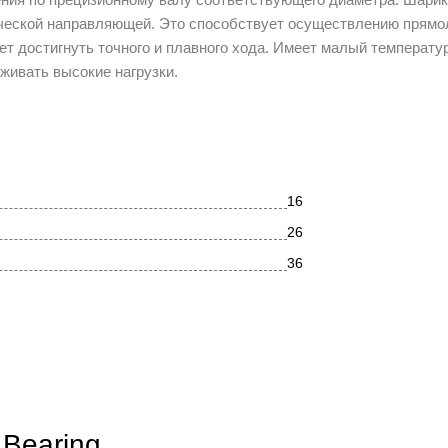
рической направляющей. Это способствует осуществлению прямо
 достигнуть точного и плавного хода. Имеет малый температур
ивать высокие нагрузки.
16
26
36
LME 16 2RS
трильный каучук (NBR), армированный сталью
закрытый с двух сторон
да
 Bearing