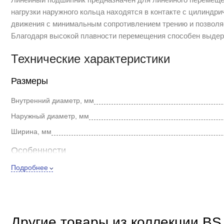
нагрузки наружного кольца находятся в контакте с цилинд
движения с минимальным сопротивлением трению и позволяет
Благодаря высокой плавности перемещения способен выдерж
Технические характеристики
Размеры
Внутренний диаметр, мм
Наружный диаметр, мм
Ширина, мм
Особенности
Подробнее
Маркировка
Материал уплотнений
бутадиен-ни
Открытый/Закрытый
С выемкой
Другие товары из коллекции BS