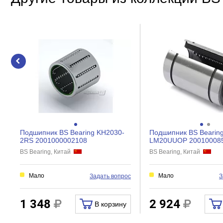
Тип подшипника
Фланец на наружном кольце
Прочие
Вес нетто, кг
Габариты без упаковки, мм
Подшипник BS Bearing KH2030-
Подшипник BS Bearin
2RS 2001000002108
LM20UUOP 20010008
BS Bearing, Китай
BS Bearing, Китай
Мало
Мало
Задать вопрос
З
1 348
2 924
В корзину