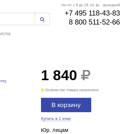
пн–пт, с 9 до 18; сб, вс: - выходной
+7 495 118-43-83
8 800 511-52-66
545758
1 840
чту
Количество товара ограничено
В корзину
Купить в 1 клик
Юр. лицам