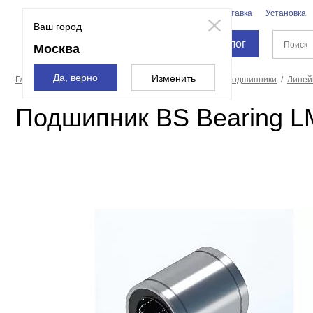
Бренды
Доставка
Установка
Москва
Ваш город
Каталог
Москва
Да, верно
Изменить
Главная страница
Промышленные компоненты
Подшипники
Линей
Подшипник BS Bearing 