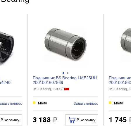
линейный подшипник
нет
0.06
26х26х36
g
Подшипник BS Bearing LME25UU
Подшипник
54240
2001001607869
200100156
BS Bearing, Китай
BS Bearing,
Мало
Мало
адать вопрос
Задать вопрос
3 188
1 745
В корзину
В корзину