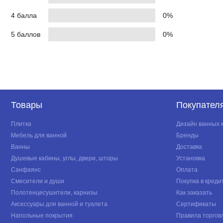
4 балла
0%
5 баллов
0%
Товары
Покупател
Плитка
Дизайн ванных 
Мебель для ванной
Бренды
Ванны
Доставка
Душевые кабины, углы, двери, шторы
Установка
Санфаянс
Оплата
Смесители и души
Покупка в креди
Полотенцесушители, карнизы
Как заказать
Аксессуары для ванной и туалета
Сертификаты
Напольные покрытия
Правила торгов