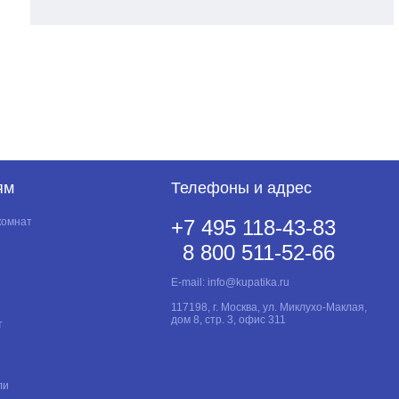
ям
Телефоны и адрес
комнат
+7 495 118-43-83
8 800 511-52-66
E-mail:
info@kupatika.ru
117198, г. Москва, ул. Миклухо-Маклая,
дом 8, стр. 3, офис 311
т
ли