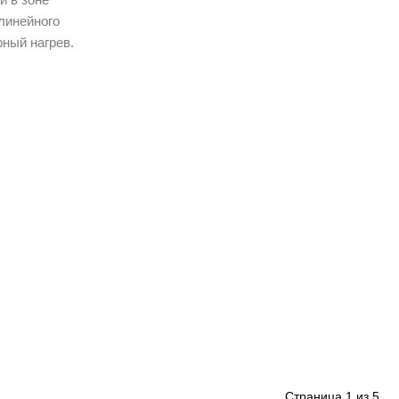
линейного
ный нагрев.
Страница
1
из
5