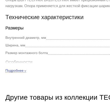
нагрузкам. Опора применяется для жесткой фиксации шарико
Технические характеристики
Размеры
Внутренний диаметр, мм
Ширина, мм
Размер монтажного болта
Особенности
Подробнее
Материал
Серия системы линейного перемещения
Элемент системы линейного перемещения
Фланец
Другие товары из коллекции T
Прочие