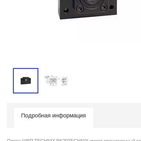
Подробная информация
Опора ШВП TECHNIX BK20TEСHNIX имеет прецизионный сталь