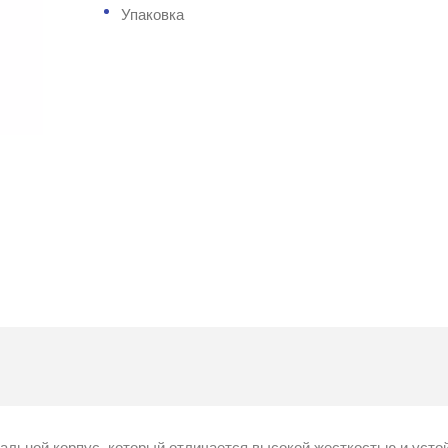
Упаковка
ной корпус, который отличается высокой жесткостью и усто