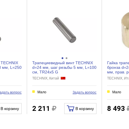
1.43
т TECHNIX
Трапециевидный винт TECHNIX
Гайка тра
3 мм, L=250
d=24 мм, шаг резьбы 5 мм, L=100
бронза d=2
см, TR24х5 G
мм, прав. р
TECHNIX, Китай
TECHNIX, И
Мало
Мало
адать вопрос
Задать вопрос
2 211
8 493
В корзину
В корзину