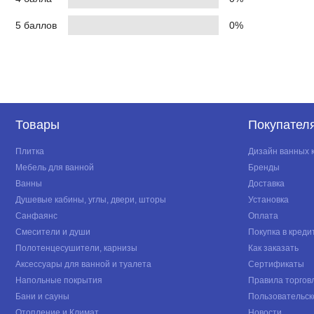
5 баллов
0%
Товары
Покупател
Плитка
Дизайн ванных 
Мебель для ванной
Бренды
Ванны
Доставка
Душевые кабины, углы, двери, шторы
Установка
Санфаянс
Оплата
Смесители и души
Покупка в креди
Полотенцесушители, карнизы
Как заказать
Аксессуары для ванной и туалета
Сертификаты
Напольные покрытия
Правила торгов
Бани и сауны
Пользовательск
Отопление и Климат
Новости