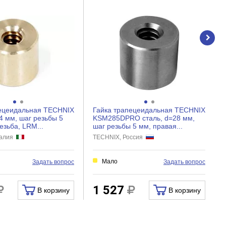
пецеидальная TECHNIX
Гайка трапецеидальная TECHNIX
4 мм, шаг резьбы 5
KSM285DPRO сталь, d=28 мм,
езьба, LRM...
шаг резьбы 5 мм, правая...
талия
TECHNIX, Россия
Мало
Задать вопрос
Задать вопрос
1 527
В корзину
В корзину