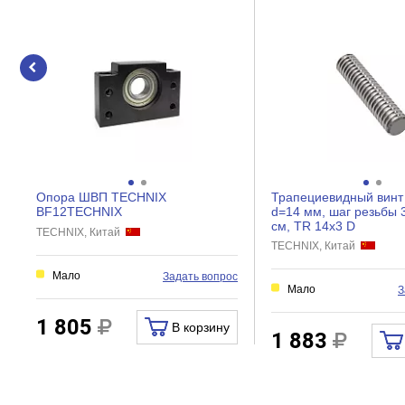
Вес нетто, кг
Опора ШВП TECHNIX
Трапециевидный вин
BF12TEСHNIX
d=14 мм, шаг резьбы 
см, TR 14х3 D
TECHNIX, Китай
TECHNIX, Китай
Мало
Задать вопрос
Мало
З
1 805
В корзину
1 883