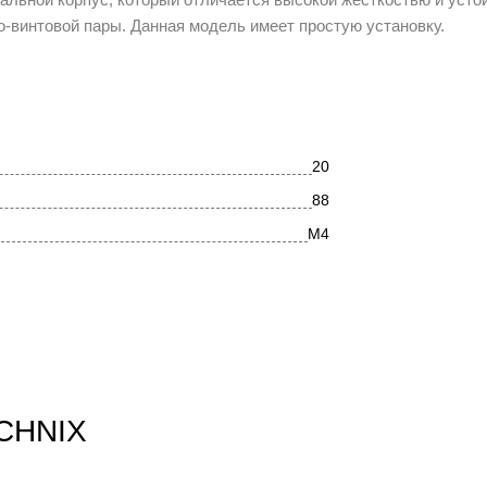
-винтовой пары. Данная модель имеет простую установку.
20
88
М4
сталь
BK
опора ШВП
есть
ECHNIX