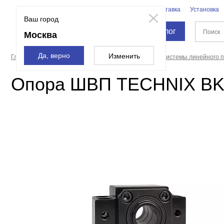
Бренды
Доставка
Установка
Москва
Ваш город
Каталог
Москва
Да, верно
Изменить
Главная страница
Промышленные компоненты
Системы линейного 
Опора ШВП TECHNIX B