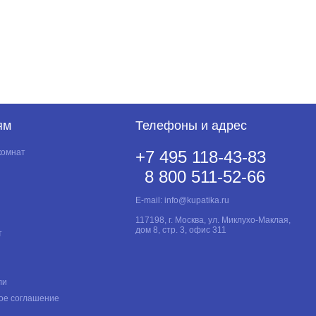
ям
Телефоны и адрес
комнат
+7 495 118-43-83
8 800 511-52-66
E-mail:
info@kupatika.ru
117198, г. Москва, ул. Миклухо-Маклая,
дом 8, стр. 3, офис 311
т
ли
ое соглашение