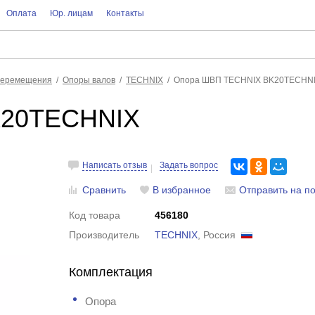
Оплата
Юр. лицам
Контакты
перемещения
Опоры валов
TECHNIX
Опора ШВП TECHNIX BK20TEСHN
K20TEСHNIX
Написать отзыв
Задать вопрос
Сравнить
В избранное
Отправить на по
Код товара
456180
Производитель
TECHNIX
, Россия
Комплектация
Опора