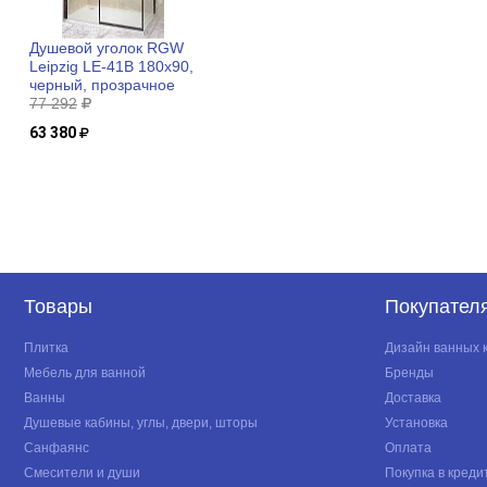
Глубина, мм
Температура хранения, °С
Душевой уголок RGW
Leipzig LE-41B 180x90,
Температура эксплуатации, °С
черный, прозрачное
77 292
Ширина, мм
63 380
Товары
Покупател
Плитка
Дизайн ванных 
Мебель для ванной
Бренды
Ванны
Доставка
Душевые кабины, углы, двери, шторы
Установка
Санфаянс
Оплата
Смесители и души
Покупка в креди