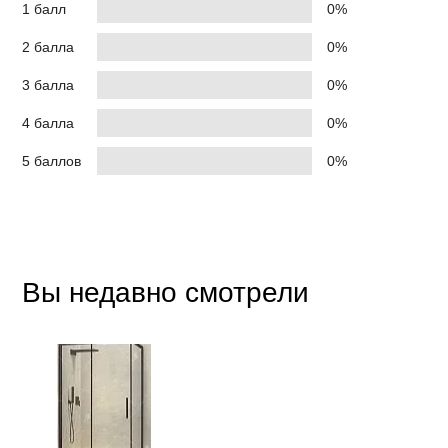
Время перехода на аккумулятор, мс
1 балл
0%
Входной разъем
2 балла
0%
Дополнительные порты
3 балла
0%
Количество розеток, шт
4 балла
0%
Режим байпас
Технология
5 баллов
0%
Тип охлаждения
Тип розетки
Тип установки
Вы недавно смотрели
Прочие
Вес нетто, кг
Габариты без упаковки, мм
Степень защиты
Высота, мм