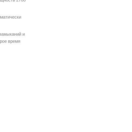
оматически
замыканий и
орое время