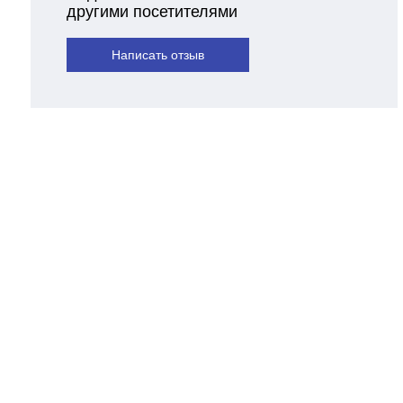
4
другими посетителями
IEC C13
Написать отзыв
USB/RS-232
4
Да
Line-interactive (интерактивный)
Пассивное
Компьютерная (С13)
Напольный
14.2
330x190x560
IP20
330