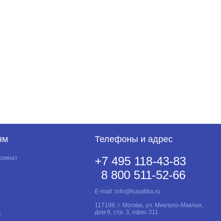
560
От 0 до +40
От 0 до +40 °С
190
ям
Телефоны и адрес
комнат
+7 495 118-43-83
8 800 511-52-66
E-mail:
info@kupatika.ru
117198, г. Москва, ул. Миклухо-Маклая,
дом 8, стр. 3, офис 311
т