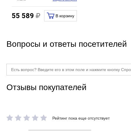
Назначение
55 589
В корзину
Для дома
Для компьютера
Для котла
Вопросы и ответы посетителей
Для медицины
Для насосов
Для сервера
Для станков
Для ЦОД
Отзывы покупателей
Для чувствительного оборудования
Промышленные
Особенности
Рейтинг пока еще отсутствует
Цифровой дисплей