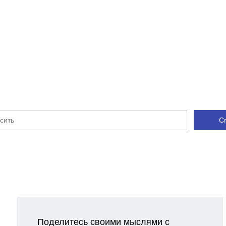
Да
Да
Да
Нет
Да
Да
С
Да
Нет
Нет
Нет
Да
Поделитесь своими мыслями с