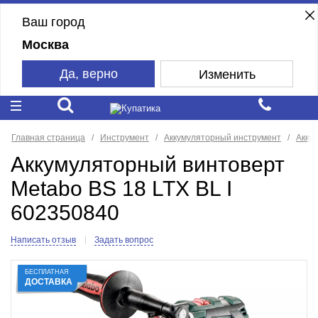
Ваш город
Москва
Да, верно
Изменить
Главная страница
Инструмент
Аккумуляторный инструмент
Акку
Аккумуляторный винтоверт
Metabo BS 18 LTX BL I
602350840
Написать отзыв
Задать вопрос
БЕСПЛАТНАЯ
ДОСТАВКА