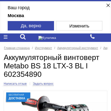
Ваш город
Москва
Да, верно
Изменить
Главная страница
Инструмент
Аккумуляторный инструмент
Акку
Аккумуляторный винтоверт
Metabo BS 18 LTX-3 BL I
602354890
Написать отзыв
Задать вопрос
БЕСПЛАТНАЯ
ДОСТАВКА