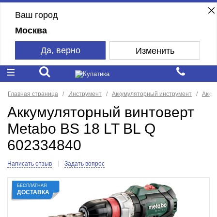
Ваш город
Москва
Да, верно
Изменить
Главная страница
Инструмент
Аккумуляторный инструмент
Акку
Аккумуляторный винтоверт
Metabo BS 18 LT BL Q
602334840
Написать отзыв
Задать вопрос
БЕСПЛАТНАЯ
ДОСТАВКА