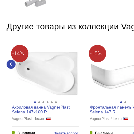
Другие товары из коллекции Vag
-14%
-15%
Акриловая ванна VagnerPlast
Фронтальная панель V
Selena 147x100 R
Selena 147 R
VagnerPlast, Чехия
VagnerPlast, Чехия
В наличии
В наличии
Задать вопрос
З