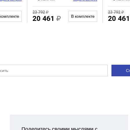
23 792
23 792
комплекте
В комплекте
20 461
20 46
С
Поделитесь своими мыслями с