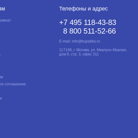
ям
Телефоны и адрес
комнат
+7 495 118-43-83
8 800 511-52-66
E-mail:
info@kupatika.ru
117198, г. Москва, ул. Миклухо-Маклая,
дом 8, стр. 3, офис 311
т
ли
ое соглашение
и