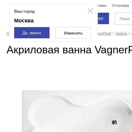
Бренды
Доставка
Установка
Москва
Ваш город
Каталог
Москва
Да, верно
Изменить
Главная страница
Ванны
Акриловые ванны
VagnerPlast
Selena
Акриловая ванна VagnerP