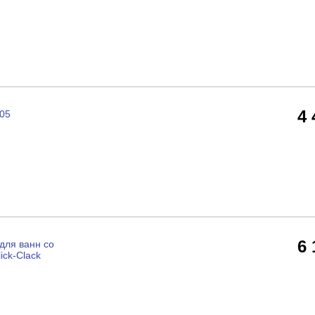
4
105
6
для ванн со
ick-Clack