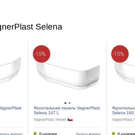
nerPlast Selena
-15%
-15%
agnerPlast
Фронтальная панель VagnerPlast
Фронтальна
Selena 147 L
Selena 160
VagnerPlast, Чехия
VagnerPlast,
В наличии
В наличи
адать вопрос
Задать вопрос