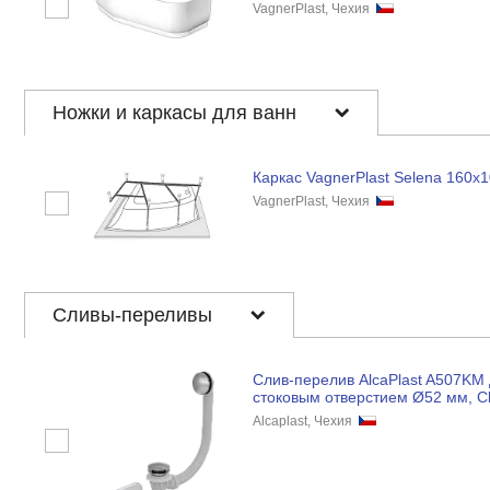
VagnerPlast, Чехия
Ножки и каркасы для ванн
Каркас VagnerPlast Selena 160x
VagnerPlast, Чехия
Сливы-переливы
Слив-перелив AlcaPlast A507KM 
стоковым отверстием Ø52 мм, Cl
Alcaplast, Чехия