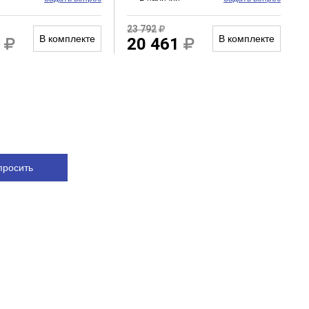
23 792
В комплекте
В комплекте
1
20 461
просить