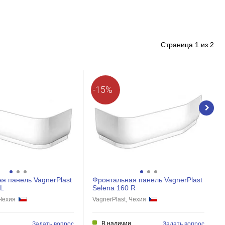
Страница
1
из
2
-15%
я панель VagnerPlast
Фронтальная панель VagnerPlast
 L
Selena 160 R
 Чехия
VagnerPlast, Чехия
и
В наличии
Задать вопрос
Задать вопрос