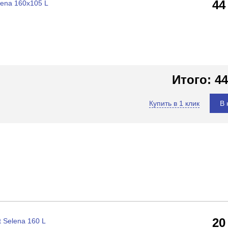
44
lena 160x105 L
Итого:
44
Купить в 1 клик
В 
20
 Selena 160 L