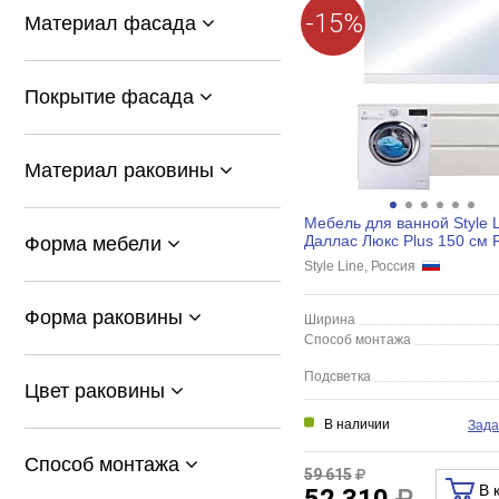
-15%
Материал фасада
Покрытие фасада
Материал раковины
Мебель для ванной Style L
Даллас Люкс Plus 150 см 
Форма мебели
подвесная, белый глянец
Style Line, Россия
Форма раковины
Ширина
Способ монтажа
Подсветка
Цвет раковины
В наличии
Зада
Способ монтажа
59 615
В 