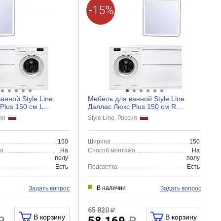
-15%
анной Style Line
Мебель для ванной Style Line
Plus 150 см L
Даллас Люкс Plus 150 см R
 ящика, белый...
напольная, 2 ящика, белый...
сия
Style Line, Россия
150
Ширина
150
жа
На
Способ монтажа
На
полу
полу
Есть
Подсветка
Есть
В наличии
Задать вопрос
Задать вопрос
65 820
В корзину
В корзину