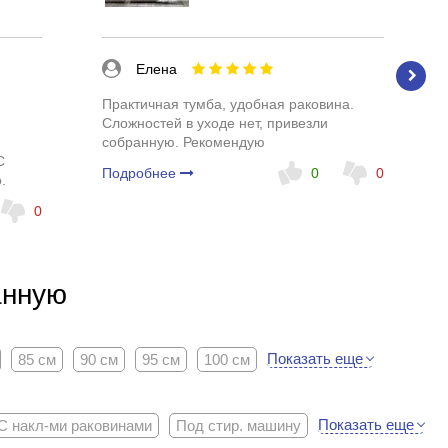
Елена
Практичная тумба, удобная раковина.
Сложностей в уходе нет, привезли
собранную. Рекомендую
С
Подробнее
0
0
.
0
анную
Показать еще
85 см
90 см
95 см
100 см
Показать еще
С накл-ми раковинами
Под стир. машину