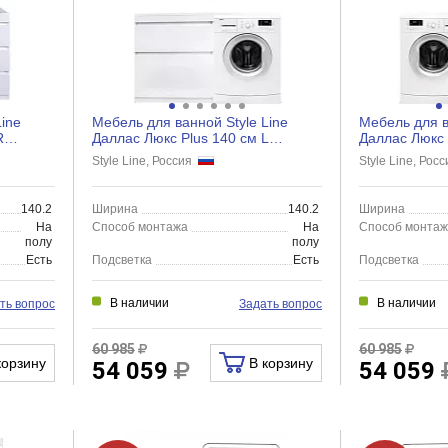
ine
Мебель для ванной Style Line
Мебель для в
R
Даллас Люкс Plus 140 см L
Даллас Люкс 
...
напольная, 2 ящика, белый...
напольная, 2
Style Line, Россия
Style Line, Рос
140.2
Ширина
140.2
Ширина
На
Способ монтажа
На
Способ монта
полу
полу
Есть
Подсветка
Есть
Подсветка
В наличии
В наличии
ть вопрос
Задать вопрос
60 985
60 985
корзину
В корзину
54 059
54 059