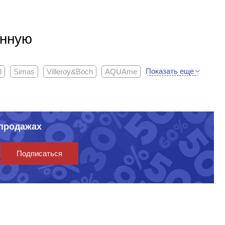
анную
Показать еще
l
Simas
Villeroy&Boch
AQUAme
спродажах
Подписаться