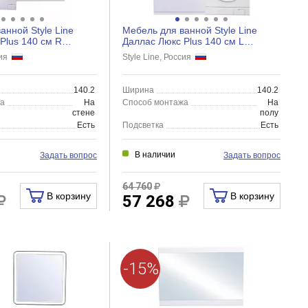
анной Style Line
Мебель для ванной Style Line
Plus 140 см R
Даллас Люкс Plus 140 см L
елый глянец
напольная, 3 ящика, белый...
сия
Style Line, Россия
140.2
Ширина
140.2
жа
На
Способ монтажа
На
стене
полу
Есть
Подсветка
Есть
В наличии
Задать вопрос
Задать вопрос
64 760
В корзину
В корзину
57 268
-15%