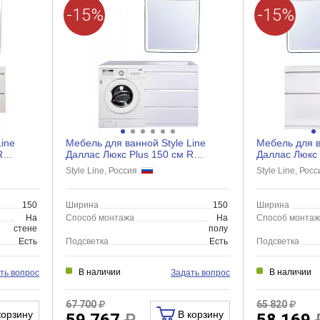
-15%
-15%
ine
Мебель для ванной Style Line
Мебель для в
R
Даллас Люкс Plus 150 см R
Даллас Люкс 
напольная, 3 ящика, белый...
напольная, 2
Style Line, Россия
Style Line, Рос
150
Ширина
150
Ширина
На
Способ монтажа
На
Способ монта
стене
полу
Есть
Подсветка
Есть
Подсветка
В наличии
В наличии
ть вопрос
Задать вопрос
67 700
65 820
корзину
В корзину