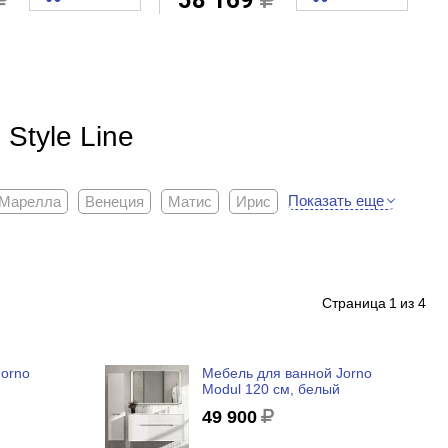
58 169
Style Line
Показать еще
Марелла
Венеция
Матис
Ирис
Страница
1
из 4
Jorno
Мебель для ванной Jorno
Modul 120 см, белый
49 900