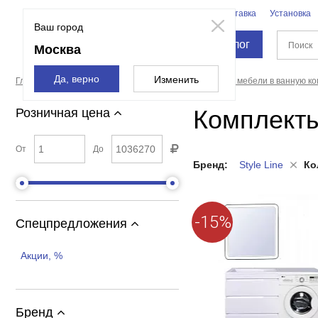
Бренды
Доставка
Установка
Москва
Ваш город
Каталог
Москва
Да, верно
Изменить
Главная страница
Мебель для ванной
Комплекты мебели в ванную ко
Комплекты
Розничная цена
От
До
Бренд:
Style Line
Ко
-15%
Спецпредложения
Акции, %
Бренд