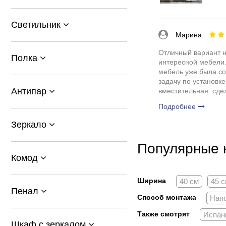
Светильник
Марина
Отличный вариант н
Полка
интересной мебели.
мебель уже была со
задачу по установке
Антипар
вместительная. сде
раковина ровная, бе
Подробнее
Пользоваться удобн
Зеркало
Популярные 
Комод
Ширина
40 см
45 
Пенал
Способ монтажа
Нап
Также смотрят
Испан
Шкаф с зеркалом