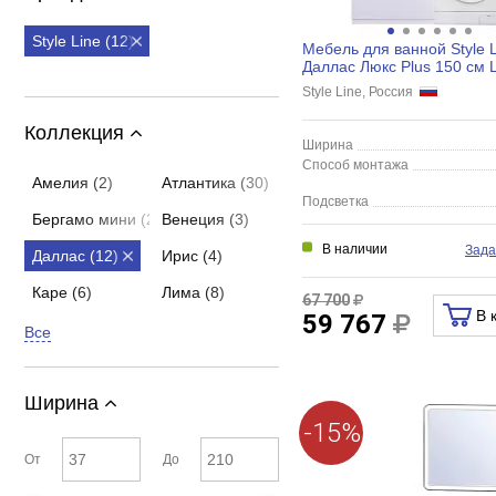
Style Line (12)
Мебель для ванной Style L
Даллас Люкс Plus 150 см 
напольная, 3 ящика, белый
Style Line, Россия
Коллекция
Ширина
Способ монтажа
Амелия (2)
Атлантика (30)
Подсветка
Бергамо мини (24)
Венеция (3)
В наличии
Зада
Даллас (12)
Ирис (4)
Каре (6)
Лима (8)
67 700
В 
59 767
Все
Ширина
-15%
От
До