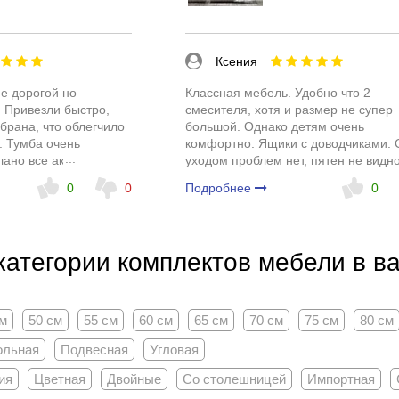
Ксения
е дорогой но
Классная мебель. Удобно что 2
 Привезли быстро,
смесителя, хотя и размер не супер
брана, что облегчило
большой. Однако детям очень
. Тумба очень
комфортно. Ящики с доводчиками. 
лано все аккуратно,
уходом проблем нет, пятен не видно
з скосов.
0
0
Подробнее
0
о.
категории комплектов мебели в в
см
50 см
55 см
60 см
65 см
70 см
75 см
80 см
ольная
Подвесная
Угловая
ия
Цветная
Двойные
Со столешницей
Импортная