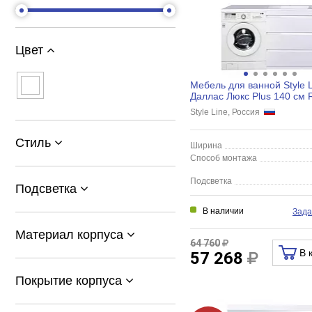
Цвет
Мебель для ванной Style L
Даллас Люкс Plus 140 см 
напольная, 3 ящика, белый
Style Line, Россия
Стиль
Ширина
Способ монтажа
Подсветка
Подсветка
В наличии
Зада
Материал корпуса
64 760
В 
57 268
Покрытие корпуса