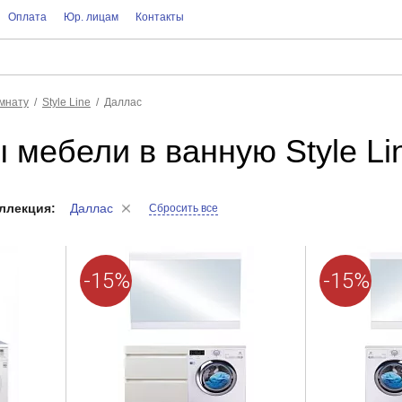
Оплата
Юр. лицам
Контакты
мнату
Style Line
Даллас
 мебели в ванную Style Li
ллекция:
Даллас
Сбросить все
-15%
-15%