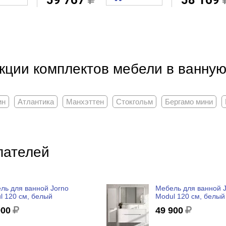
59 767
58 169
кции комплектов мебели в ванную 
ин
Атлантика
Манхэттен
Стокгольм
Бергамо мини
пателей
ль для ванной Jorno
Мебель для ванной 
l 120 см, белый
Modul 120 см, белый
900
49 900