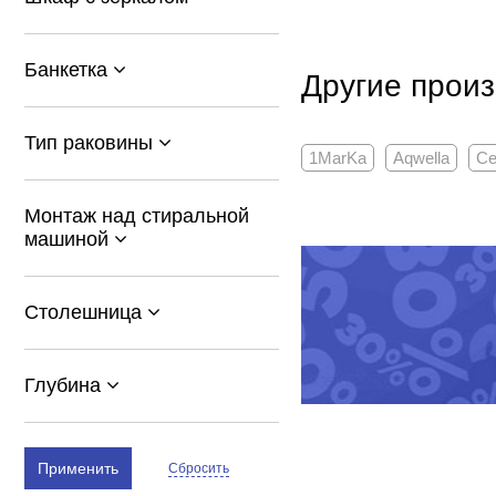
Банкетка
Другие произ
Тип раковины
1MarKa
Aqwella
Ce
Монтаж над стиральной
машиной
Столешница
Глубина
Применить
Сбросить