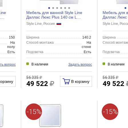
ine
Мебель для ванной Style Line
Мебель для в
L
Даллас Люкс Plus 140 см L
Даллас Люкс 
...
подвесная, белый глянец
подвесная, б
Style Line, Россия
Style Line, Рос
150
Ширина
140.2
Ширина
На
Способ монтажа
На
Способ монта
полу
стене
Есть
Подсветка
Есть
Подсветка
В наличии
В наличии
ть вопрос
Задать вопрос
56 335
56 335
корзину
В корзину
49 522
49 522
-15%
-15%