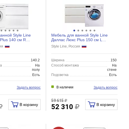
анной Style Line
Мебель для ванной Style Line
Plus 140 см R
Даллас Люкс Plus 150 см L
 ящика, белый...
подвесная, белый глянец
сия
Style Line, Россия
140.2
Ширина
150
жа
На
Способ монтажа
На
полу
стене
Есть
Подсветка
Есть
В наличии
Задать вопрос
Задать вопрос
59 615
В корзину
В корзину
52 310